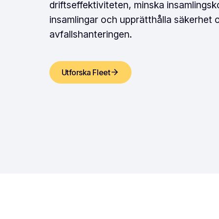
driftseffektiviteten, minska insamlings
insamlingar och upprätthålla säkerhet 
avfallshanteringen.
Utforska Fleet