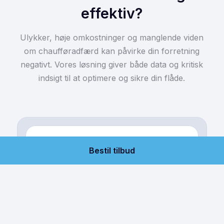
effektiv?
Ulykker, høje omkostninger og manglende viden
om chaufføradfærd kan påvirke din forretning
negativt. Vores løsning giver både data og kritisk
indsigt til at optimere og sikre din flåde.
Op til 70% reduktion af ulykker
Bestil tilbud
Video-telematik reducerer ulykker
markant ved at forbedre
chaufføradfærd.